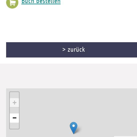
Buch bestellen
> zurück
+
−