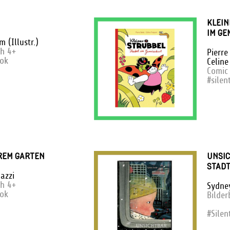
KLEIN
IM GE
m (Illustr.)
ch 4+
Pierre
ook
Celine
Com
ic
#silen
REM GARTEN
UNSIC
TADT
azzi
ch 4+
Sydne
ook
Bilde
#Silen