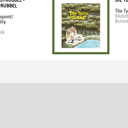
 STRUBBEL -
DIE T
TRUBBEL
The T
Bilde
aipont/
#silen
illy
ook