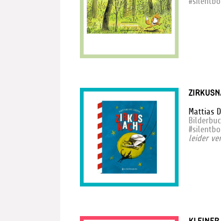
#silentb
ZIRKUSN
Mattias 
Bilderbu
#silentb
leider ve