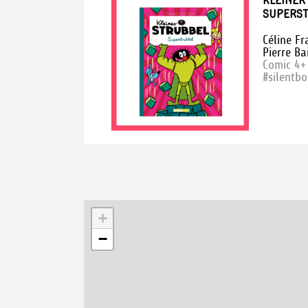
KLEINER
SUPERS
Céline Fr
Pierre Ba
Comic 4+
#silentb
+
−