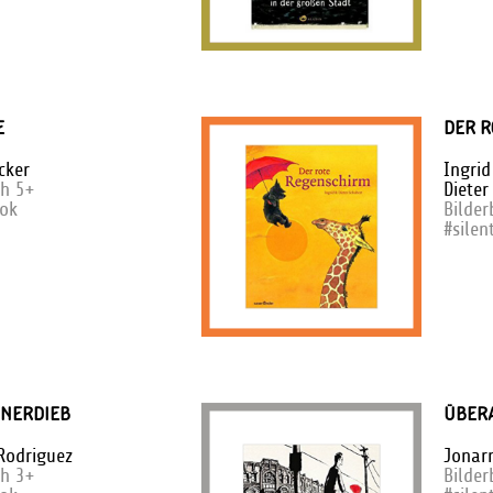
E
DER R
cker
Ingrid
ch 5+
Dieter
ook
Bilde
#silen
NERDIEB
ÜBER
Rodriguez
Jonar
ch 3+
Bilde