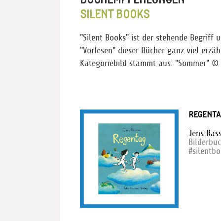
SILENT BOOKS
"Silent Books" ist der stehende Begrif
"Vorlesen" dieser Bücher ganz viel erzäh
Kategoriebild stammt aus: "Sommer" © J
REGENTA
Jens Ras
Bilderbu
#silentb