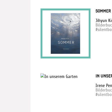
SOMMER
Jihyun Ki
Bilderbu
#silentb
IN UNSE
Irene Pen
Bilderbu
#silentb