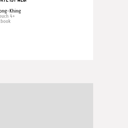
ORTE IST WEG!
jong-Khing
rbuch 4+
tbook