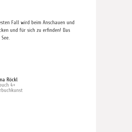
besten Fall wird beim Anschauen und
cken und für sich zu erfinden! Das
 See.
ina Röckl
rbuch 4+
erbuchkunst