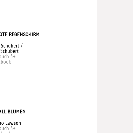
OTE REGENSCHIRM
 Schubert /
 Schubert
rbuch 4+
tbook
ALL BLUMEN
no Lawson
rbuch 4+