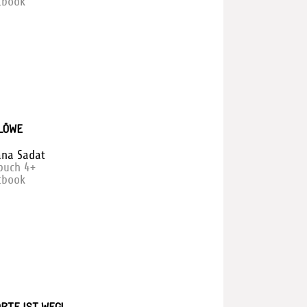
tbook
LÖWE
na Sadat
rbuch 4+
tbook