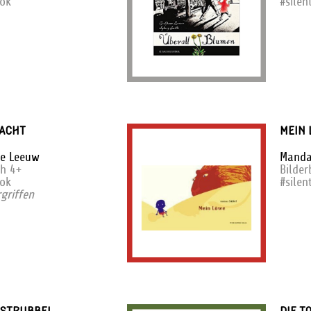
ook
#silen
ACHT
MEIN 
De Leeuw
Manda
ch 4+
Bilde
ook
#silen
rgriffen