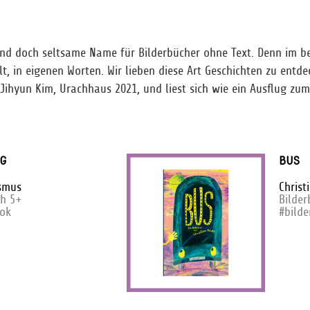
f und doch seltsame Name für Bilderbücher ohne Text. Denn im 
lt, in eigenen Worten. Wir lieben diese Art Geschichten zu entde
ihyun Kim, Urachhaus 2021, und liest sich wie ein Ausflug zum
G
BUS
smus
Christ
ch 5+
Bilde
ook
#bild