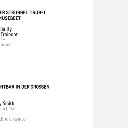
ER STRUBBEL. TRUBEL
MÜSEBEET
 Bailly
 Fraipont
 4+
tbook
HTBAR IN DER GROSSEN S
y Smith
rbuch 5+
tbook #Winter