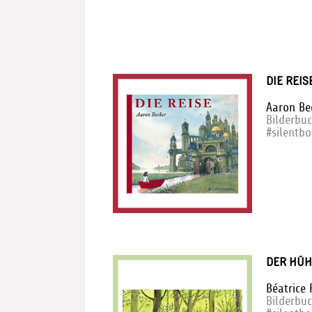
DIE REIS
Aaron Be
Bilderbu
#silentb
DER HÜH
Béatrice 
Bilderbu