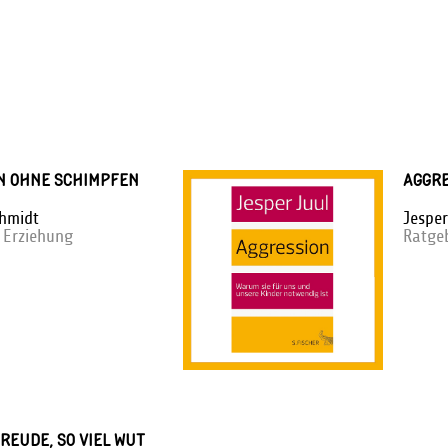
N OHNE SCHIMPFEN
AGGRE
chmidt
Jesper
 Erziehung
Ratge
FREUDE, SO VIEL WUT