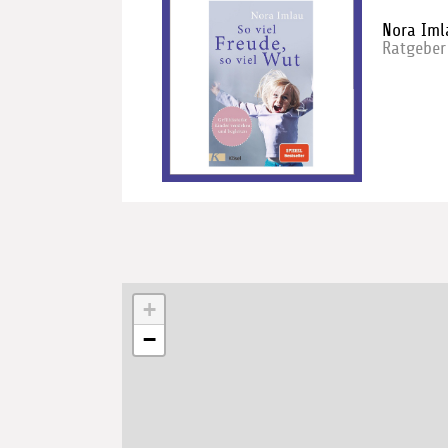
Nora Iml
Ratgeber
+
−