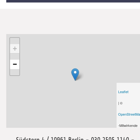
+
−
Leaflet
| ©
OpenStreetM
-Mitwirkende