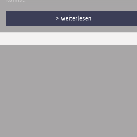
> weiterlesen
Lesung (ca. 30 min / ab 4 J.): Eintritt frei
Workshop (ca. 60 min, ab 5 - 8 J.): 8 €
Materialbeitrag
Mit Anmeldung: 030 2505 1140
oder post@krumulus.com
Abb.: Sonja Danowski / © NordSüd, 2018