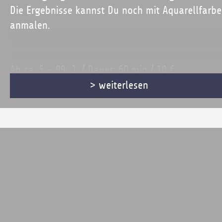
Die Ergebnisse kannst Du noch mit Aquarellfarb
anmalen.
Ab ca. 5 - 99 J. / Dauer: 60 min / 10 €
> weiterlesen
Mit Anmeldung!