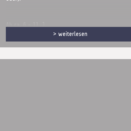
Ab ca. 6 - 11 J.
> weiterlesen
Dauer: 60 min
10 €
Mit Anmeldung