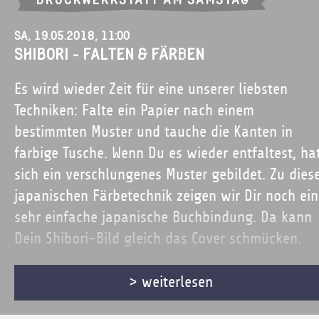
Sa, 19.05.2018, 11:00
SHIBORI - Falten & Färben
Es wird wieder Zeit für eine unserer liebsten
Techniken: Falte ein Papier nach einem
bestimmten Muster und tauche die Kanten in
farbige Tusche. Wenn Du es wieder entfaltest, ha
sich ein verschlungenes Muster gebildet. Zu dies
japanischen Färbetechnik zeigen wir Dir noch ei
sehr einfache japanische Buchbindung. Da kann
Dein Shibori-Bild gleich das Cover schmücken.
> weiterlesen
Ab ca. 6 - 99 Jahre