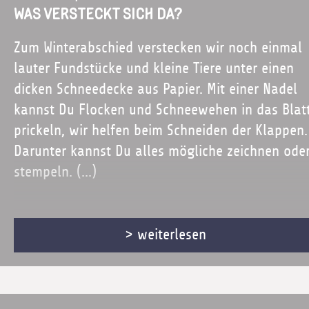
WAS VERSTECKT SICH DA?
Zum Winterabschied verstecken wir noch einmal
lauter Fundstücke und kleine Tiere unter einen
dicken Schneedecke aus Papier. Mit einer Nadel
kannst Du Flocken und Schneewehen in das Blat
prickeln, wir helfen beim Schneiden der Klappen.
Darunter kannst Du alles mögliche zeichnen ode
stempeln. (...)
Wem gar nicht mehr nach Winter ist, kann ja sch
> weiterlesen
die ersten Ostereier im grünen Gras verstecken...
Ab ca. 6 - 11 J. / Dauer: 60 min / 10 €