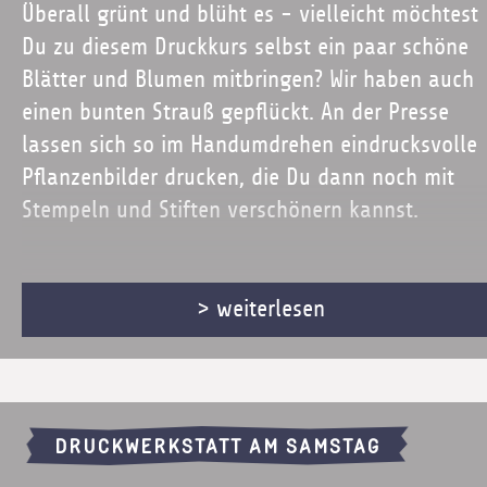
Überall grünt und blüht es - vielleicht möchtest
Du zu diesem Druckkurs selbst ein paar schöne
Blätter und Blumen mitbringen? Wir haben auch
einen bunten Strauß gepflückt. An der Presse
lassen sich so im Handumdrehen eindrucksvolle
Pflanzenbilder drucken, die Du dann noch mit
Stempeln und Stiften verschönern kannst.
Ab ca. 4 - 99 J.
> weiterlesen
Dauer: ca. 60 min
10 €
DRUCKWERKSTATT AM SAMSTAG