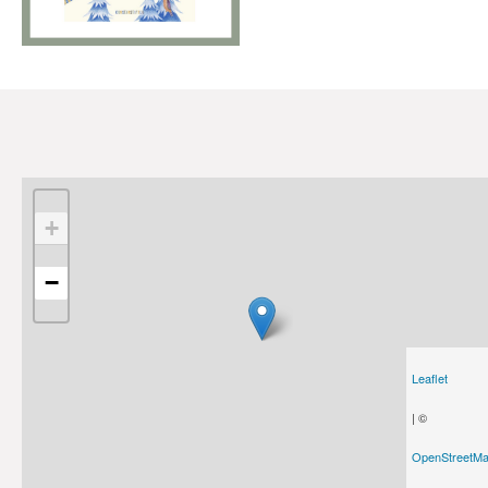
+
−
Leaflet
| ©
OpenStreetM