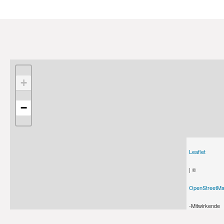
+
−
Leaflet
| ©
OpenStreetM
-Mitwirkende